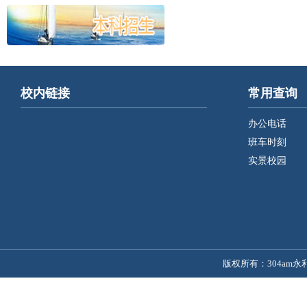
校内链接
常用查询
办公电话
班车时刻
实景校园
版权所有：304am永利·(