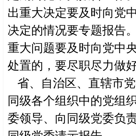
出重大决定要及时向党
决定的情况要专题报告
重大问题要及时向党中
处置的，要尽职尽力做
省、自治区、直辖市党
同级各个组织中的党组
委领导、向同级党委负
同级党委请示报告。