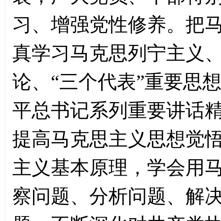
习、增强党性修养。把
真学习马克思列宁主义
论、“三个代表”重要思
平总书记系列重要讲话
提高马克思主义思想觉
主义基本原理，学会用
察问题、分析问题、解