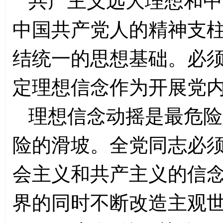
共产主义远大理想和中
中国共产党人的精神支
结统一的思想基础。必
定理想信念作为开展党
理想信念动摇是最危险
险的滑坡。全党同志必
会主义和共产主义的信
界的同时不断改造主观