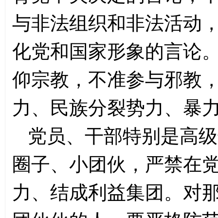
与非法组织和非法活动
化党和国家形象的言论
仰宗教，不准参与邪教
力、民族分裂势力、暴
党员、干部特别是高级
圈子、小团伙，严禁在
力、结成利益集团。对