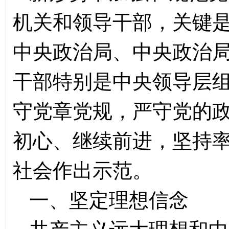
机关和领导干部，关键
中央政治局、中央政治
干部特别是中央领导层
守党章党规，严守党的
初心、继续前进，坚持
社会作出示范。
一、坚定理想信念