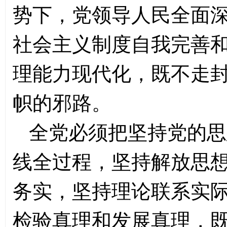
势下，党领导人民全面
社会主义制度自我完善
理能力现代化，既不走
帜的邪路。
全党必须把坚持党的思
线全过程，坚持解放思
务实，坚持理论联系实
检验真理和发展真理，