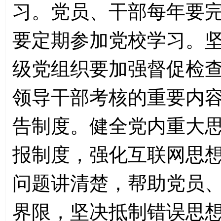
习。党员、干部每年要
要定期参加党校学习。
级党组织要加强督促检
领导干部考核的重要内
告制度。健全党内重大
报制度，强化互联网思
问题讲清楚，帮助党员
界限，坚决抵制错误思