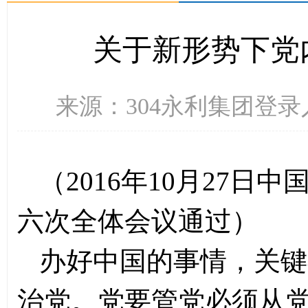
关于新形势下党
来源：304永利集团登录入口
（2016年10月27
六次全体会议通过）
办好中国的事情，关键
治党。党要管党必须从