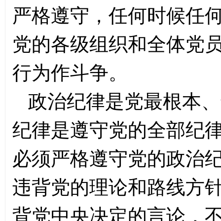
严格遵守，任何时候任
党的各级组织和全体党
行为作斗争。
政治纪律是党最根本、
纪律是遵守党的全部纪
必须严格遵守党的政治
违背党的理论和路线方
背党中央决定的言论，