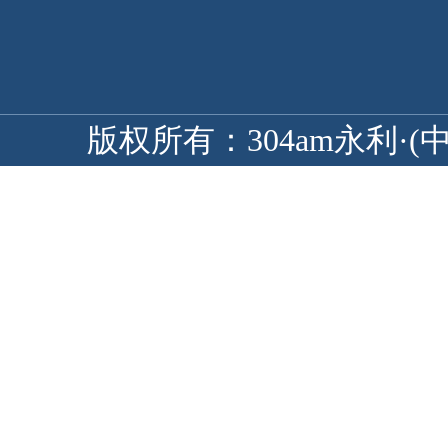
版权所有：304am永利·(中国)