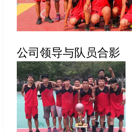
公司领导与队员合影