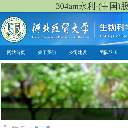
304am永利·(中国)股份
网站首页
关于我们
公司建设
团队队伍
网站首页
>
员工工作